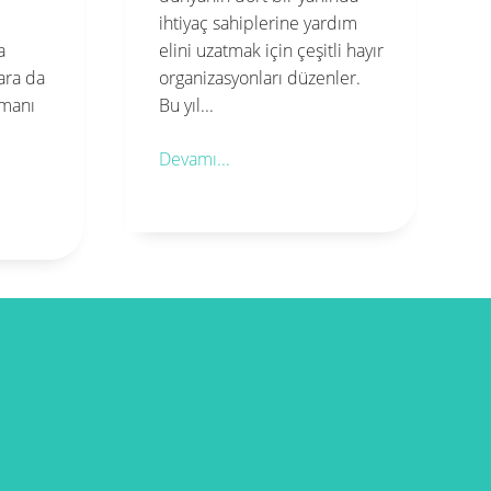
vurgulayan bir dindir. İslam
rdım
inancına göre, insanlar
li hayır
birbirlerinin kardeşidir ve
ler.
birlikte hareket ederek
güçlenirler. Yardımlaşma,
Müslümanlar arasında...
Devamı...