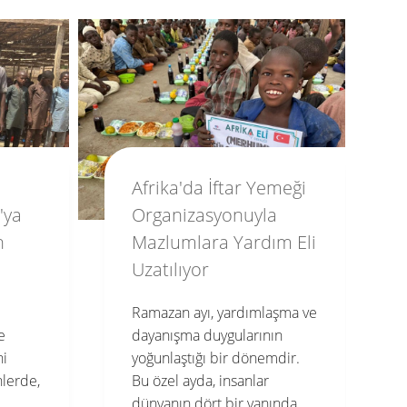
meği
İslamiyette
a
Yardımlaşmanın
m Eli
Önemi: Birlikte
Güçlenmek ve Sevgiyi
Yaymak
şma ve
n
İslam dini, insanlar arasında
dir.
yardımlaşma, dayanışma ve
sevgi gibi değerlerin önemini
ında