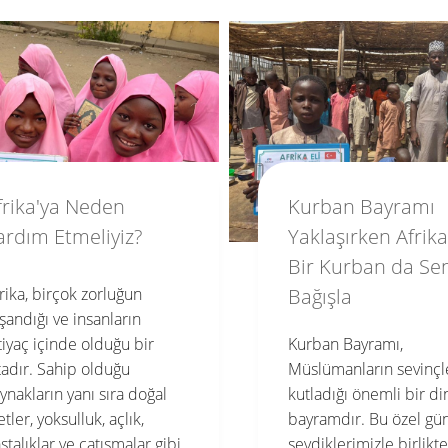
urban Bayramı
Afrika'da İftar Ye
aklaşırken Afrika'ya
Organizasyonuyl
ir Kurban da Sen
Mazlumlara Yardı
ağışla
Uzatılıyor
rban Bayramı,
Ramazan ayı, yardımla
slümanların sevinçle
dayanışma duygularını
tladığı önemli bir dini
yoğunlaştığı bir dönem
yramdır. Bu özel günlerde,
Bu özel ayda, insanlar
vdiklerimizle birlikte
dünyanın dört bir yan