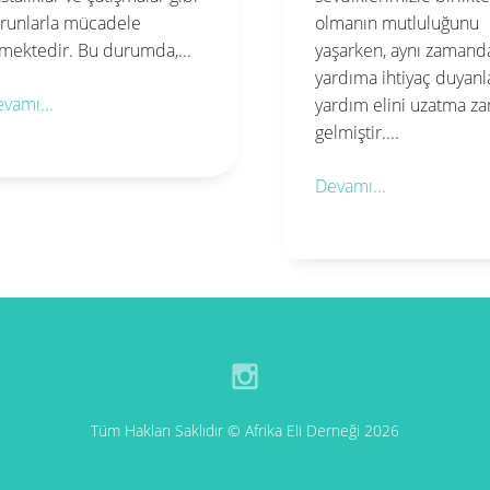
lmanın mutluluğunu
ihtiyaç sahiplerine ya
şarken, aynı zamanda
elini uzatmak için çeşit
rdıma ihtiyaç duyanlara da
organizasyonları düzen
rdım elini uzatma zamanı
Bu yıl...
lmiştir....
Devamı...
vamı...
Tüm Hakları Saklıdır © Afrika Eli Derneği 2026